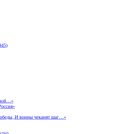
945)
сной…»
Россия»
Победы, И воины чеканят шаг…»
сти)