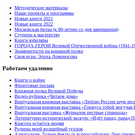
Методические материалы
Наши проекты и программы
Новые книги 2021
Новые книги 2022
Московская битва (к 80-летию со дня завершения)
Ступени к мастерству
Книги юбиляры
ГОРОДА-ГЕРОИ Великой Отечественной войны (1941-1
Знаменитости на книжной полке
Своя игра: Эпоха Ломоносова
Работаем удаленно
Книги о войне
Фронтовые письма
Книжная полка Великой Победы
Видео-рубрика «Читаем дома»
Виртуальная книжная выставка «Люблю России шум ле
Виртуальная книжная выставка «Горжусь тобой могучая 
Виртуальная выставка «Журналов пестрые страницы»
Литературно-исторический экскурс «Идёт парад, парад 
Красота остается людям
Родины моей волшебный уголок
Алкоголизм. Только факты (к всероссийскому Дню трезво