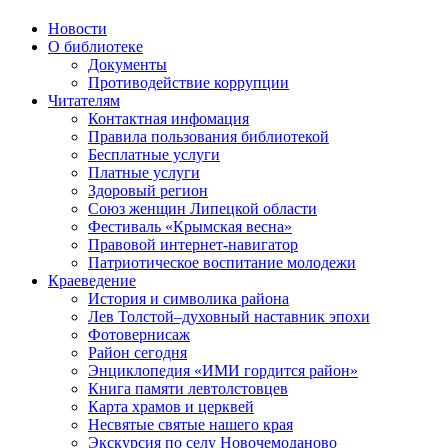
Новости
О библиотеке
Документы
Противодействие коррупции
Читателям
Контактная инфомация
Правила пользования библиотекой
Бесплатные услуги
Платные услуги
Здоровый регион
Союз женщин Липецкой области
Фестиваль «Крымская весна»
Правовой интернет-навигатор
Патриотическое воспитание молодежи
Краеведение
История и символика района
Лев Толстой–духовный наставник эпохи
Фотовернисаж
Район сегодня
Энциклопедия «ИМИ гордится район»
Книга памяти левтолстовцев
Карта храмов и церквей
Несвятые святые нашего края
Экскурсия по селу Новочемоданово