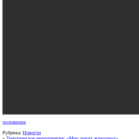
положение
Рубрика:
Новости
«
Тематическое мероприятие: «Мир диких животных»