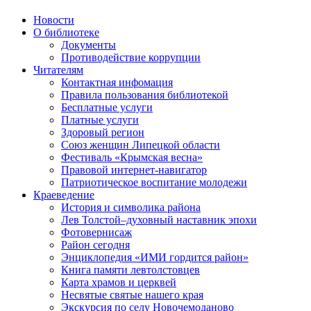
Новости
О библиотеке
Документы
Противодействие коррупции
Читателям
Контактная инфомация
Правила пользования библиотекой
Бесплатные услуги
Платные услуги
Здоровый регион
Союз женщин Липецкой области
Фестиваль «Крымская весна»
Правовой интернет-навигатор
Патриотическое воспитание молодежи
Краеведение
История и символика района
Лев Толстой–духовный наставник эпохи
Фотовернисаж
Район сегодня
Энциклопедия «ИМИ гордится район»
Книга памяти левтолстовцев
Карта храмов и церквей
Несвятые святые нашего края
Экскурсия по селу Новочемоданово