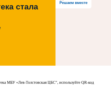
Решаем вместе
ека стала
е
тека МБУ «Лев-Толстовская ЦБС", используйте QR-код