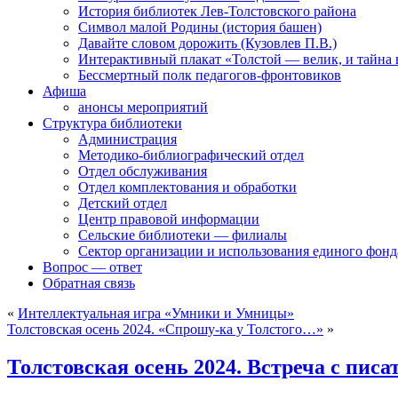
История библиотек Лев-Толстовского района
Символ малой Родины (история башен)
Давайте словом дорожить (Кузовлев П.В.)
Интерактивный плакат «Толстой — велик, и тайна
Бессмертный полк педагогов-фронтовиков
Афиша
анонсы мероприятий
Структура библиотеки
Администрация
Методико-библиографический отдел
Отдел обслуживания
Отдел комплектования и обработки
Детский отдел
Центр правовой информации
Сельские библиотеки — филиалы
Сектор организации и использования единого фон
Вопрос — ответ
Обратная связь
«
Интеллектуальная игра «Умники и Умницы»
Толстовская осень 2024. «Спрошу-ка у Толстого…»
»
Толстовская осень 2024. Встреча с пис