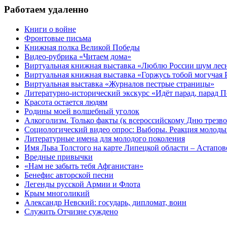
Работаем удаленно
Книги о войне
Фронтовые письма
Книжная полка Великой Победы
Видео-рубрика «Читаем дома»
Виртуальная книжная выставка «Люблю России шум ле
Виртуальная книжная выставка «Горжусь тобой могучая 
Виртуальная выставка «Журналов пестрые страницы»
Литературно-исторический экскурс «Идёт парад, парад 
Красота остается людям
Родины моей волшебный уголок
Алкоголизм. Только факты (к всероссийскому Дню трезво
Социологический видео опрос: Выборы. Реакция молоды
Литературные имена для молодого поколения
Имя Льва Толстого на карте Липецкой области – Астапов
Вредные привычки
«Нам не забыть тебя Афганистан»
Бенефис авторской песни
Легенды русской Армии и Флота
Крым многоликий
Александр Невский: государь, дипломат, воин
Служить Отчизне суждено