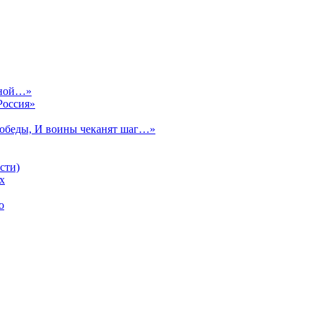
сной…»
Россия»
Победы, И воины чеканят шаг…»
сти)
х
о