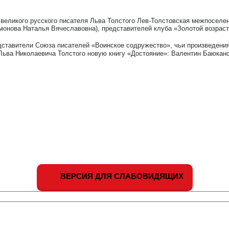
 великого русского писателя Льва Толстого Лев-Толстовская межпоселе
онова Наталья Вячеславовна), представителей клуба «Золотой возраст»
едставители Союза писателей «Воинское содружество», чьи произведени
Льва Николаевича Толстого новую книгу «Достояние»: Валентин Баюкан
ВЕРСИЯ ДЛЯ СЛАБОВИДЯЩИХ