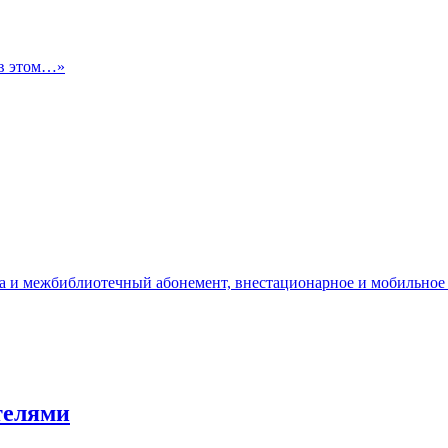
 в этом…»
да и межбиблиотечный абонемент, внестационарное и мобильное
ателями