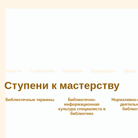
Новости
О библиотеке
Читателям
Краеведение
Афиша
Ступени к мастерству
Библиотечные термины
Библиотечно-
Нормативно-
информационная
деятель
культура специалиста в
библио
библиотеке