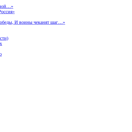
сной…»
Россия»
Победы, И воины чеканят шаг…»
сти)
х
о