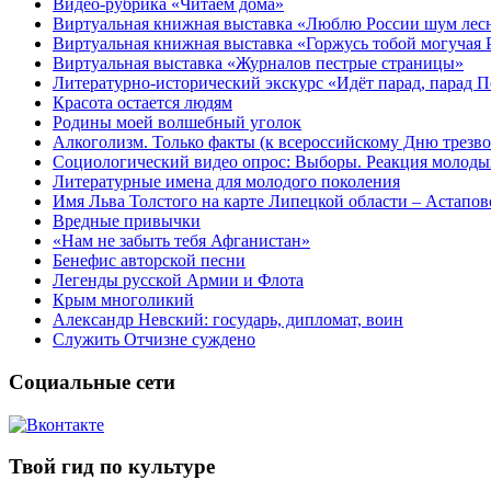
Видео-рубрика «Читаем дома»
Виртуальная книжная выставка «Люблю России шум ле
Виртуальная книжная выставка «Горжусь тобой могучая 
Виртуальная выставка «Журналов пестрые страницы»
Литературно-исторический экскурс «Идёт парад, парад 
Красота остается людям
Родины моей волшебный уголок
Алкоголизм. Только факты (к всероссийскому Дню трезво
Социологический видео опрос: Выборы. Реакция молоды
Литературные имена для молодого поколения
Имя Льва Толстого на карте Липецкой области – Астапов
Вредные привычки
«Нам не забыть тебя Афганистан»
Бенефис авторской песни
Легенды русской Армии и Флота
Крым многоликий
Александр Невский: государь, дипломат, воин
Служить Отчизне суждено
Социальные сети
Твой гид по культуре