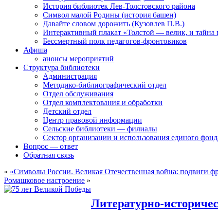
История библиотек Лев-Толстовского района
Символ малой Родины (история башен)
Давайте словом дорожить (Кузовлев П.В.)
Интерактивный плакат «Толстой — велик, и тайна
Бессмертный полк педагогов-фронтовиков
Афиша
анонсы мероприятий
Структура библиотеки
Администрация
Методико-библиографический отдел
Отдел обслуживания
Отдел комплектования и обработки
Детский отдел
Центр правовой информации
Сельские библиотеки — филиалы
Сектор организации и использования единого фон
Вопрос — ответ
Обратная связь
«
«Символы России. Великая Отечественная война: подвиги фр
Ромашковое настроение
»
Литературно-историчес