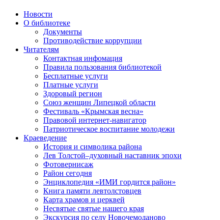
Новости
О библиотеке
Документы
Противодействие коррупции
Читателям
Контактная инфомация
Правила пользования библиотекой
Бесплатные услуги
Платные услуги
Здоровый регион
Союз женщин Липецкой области
Фестиваль «Крымская весна»
Правовой интернет-навигатор
Патриотическое воспитание молодежи
Краеведение
История и символика района
Лев Толстой–духовный наставник эпохи
Фотовернисаж
Район сегодня
Энциклопедия «ИМИ гордится район»
Книга памяти левтолстовцев
Карта храмов и церквей
Несвятые святые нашего края
Экскурсия по селу Новочемоданово