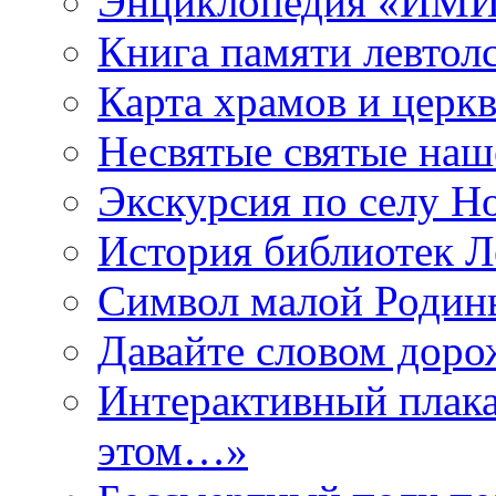
Энциклопедия «ИМИ 
Книга памяти левтол
Карта храмов и церк
Несвятые святые наш
Экскурсия по селу Н
История библиотек Л
Символ малой Родины
Давайте словом дорож
Интерактивный плака
этом…»