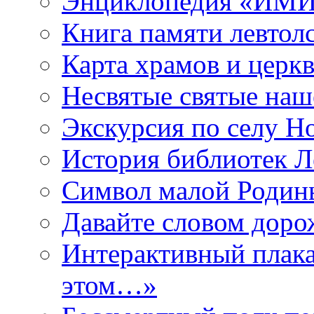
Энциклопедия «ИМИ 
Книга памяти левтол
Карта храмов и церк
Несвятые святые наш
Экскурсия по селу Н
История библиотек Л
Символ малой Родины
Давайте словом дорож
Интерактивный плака
этом…»