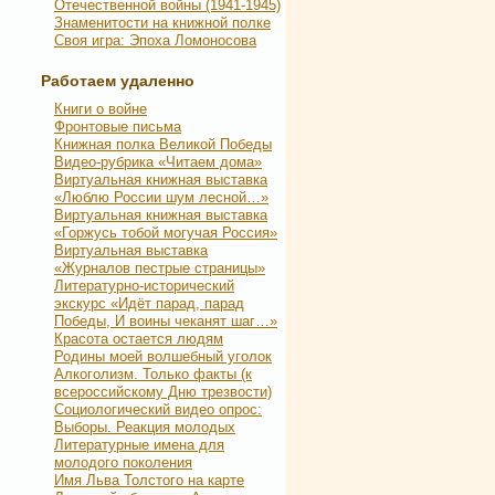
Отечественной войны (1941-1945)
Знаменитости на книжной полке
Своя игра: Эпоха Ломоносова
Работаем удаленно
Книги о войне
Фронтовые письма
Книжная полка Великой Победы
Видео-рубрика «Читаем дома»
Виртуальная книжная выставка
«Люблю России шум лесной…»
Виртуальная книжная выставка
«Горжусь тобой могучая Россия»
Виртуальная выставка
«Журналов пестрые страницы»
Литературно-исторический
экскурс «Идёт парад, парад
Победы, И воины чеканят шаг…»
Красота остается людям
Родины моей волшебный уголок
Алкоголизм. Только факты (к
всероссийскому Дню трезвости)
Социологический видео опрос:
Выборы. Реакция молодых
Литературные имена для
молодого поколения
Имя Льва Толстого на карте