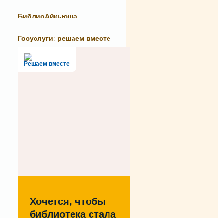
БиблиоАйкьюша
Госуслуги: решаем вместе
Решаем вместе
Хочется, чтобы
библиотека стала