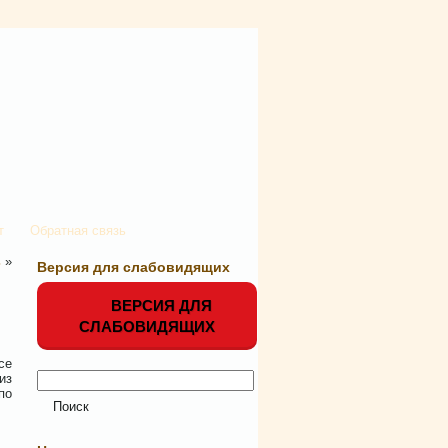
т
Обратная связь
ь
»
Версия для слабовидящих
ВЕРСИЯ ДЛЯ
СЛАБОВИДЯЩИХ
се
из
по