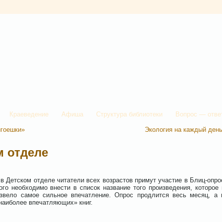
Краеведение
Афиша
Структура библиотеки
Вопрос — отве
игоешки»
Экология на каждый ден
м отделе
ком отделе читатели всех возрастов примут участие в Блиц-опро
ого необходимо внести в список название того произведения, которое 
извело самое сильное впечатление. Опрос продлится весь месяц, а 
«наиболее впечатляющих» книг.