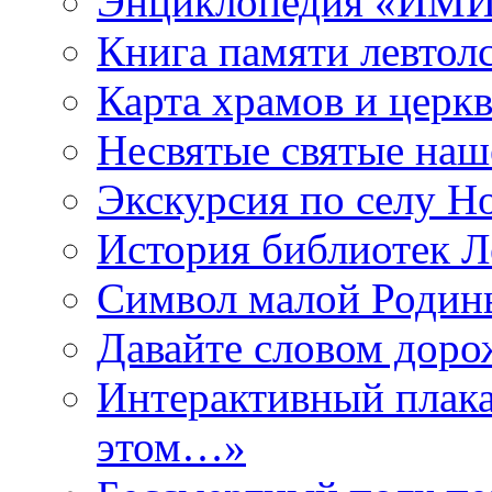
Энциклопедия «ИМИ 
Книга памяти левтол
Карта храмов и церк
Несвятые святые наш
Экскурсия по селу Н
История библиотек Л
Символ малой Родины
Давайте словом дорож
Интерактивный плака
этом…»