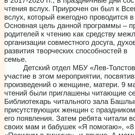
в 2017-2020 гг., в праздничные дни со
чтения вслух. Приурочен он был к Вс
вслух, который ежегодно проводится в
Основная цель данной программы – п
родителей к чтению как средству меж
организации совместного досуга, духо
развития творческих способностей в
сем
Детский отдел МБУ «Лев-Толстовс
участие в этом мероприятии, посвятив
произведений о женщине, матери. 9 м
чтений были приглашены читающие се
Библиотекарь читального зала Башлык
присутствующих женщин с праздником 
его появления. Затем ребята читали в
своих мам и бабушек «Я помогаю», «8