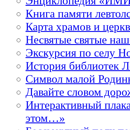
Энциклопедия «ИМИ 
Книга памяти левтол
Карта храмов и церк
Несвятые святые наш
Экскурсия по селу Н
История библиотек Л
Символ малой Родины
Давайте словом дорож
Интерактивный плака
этом…»