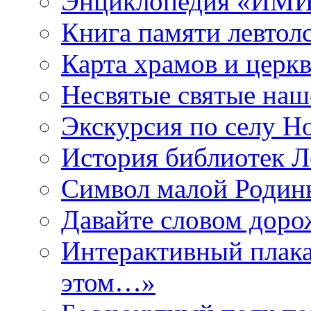
Энциклопедия «ИМИ 
Книга памяти левтол
Карта храмов и церк
Несвятые святые наш
Экскурсия по селу Н
История библиотек Л
Символ малой Родины
Давайте словом дорож
Интерактивный плака
этом…»