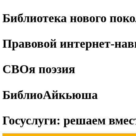
Библиотека нового пок
Правовой интернет-нав
СВОя поэзия
БиблиоАйкьюша
Госуслуги: решаем вмес