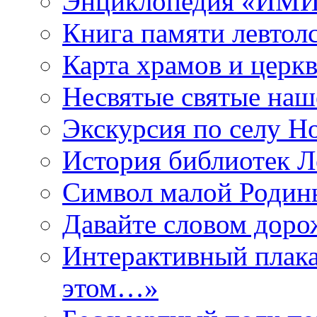
Энциклопедия «ИМИ 
Книга памяти левтол
Карта храмов и церк
Несвятые святые наш
Экскурсия по селу Н
История библиотек Л
Символ малой Родины
Давайте словом дорож
Интерактивный плака
этом…»