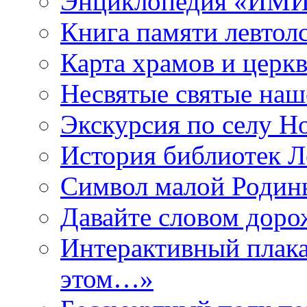
Энциклопедия «ИМИ 
Книга памяти левтол
Карта храмов и церк
Несвятые святые наш
Экскурсия по селу Н
История библиотек Л
Символ малой Родины
Давайте словом дорож
Интерактивный плака
этом…»