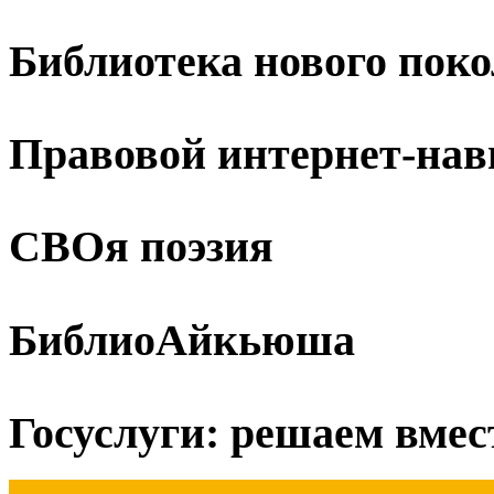
Библиотека нового пок
Правовой интернет-нав
СВОя поэзия
БиблиоАйкьюша
Госуслуги: решаем вмес