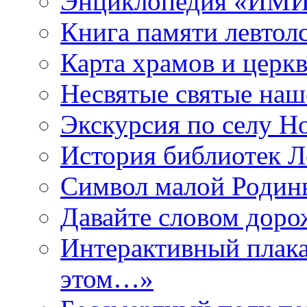
Энциклопедия «ИМИ 
Книга памяти левтол
Карта храмов и церк
Несвятые святые наш
Экскурсия по селу Н
История библиотек Л
Символ малой Родины
Давайте словом дорож
Интерактивный плака
этом…»