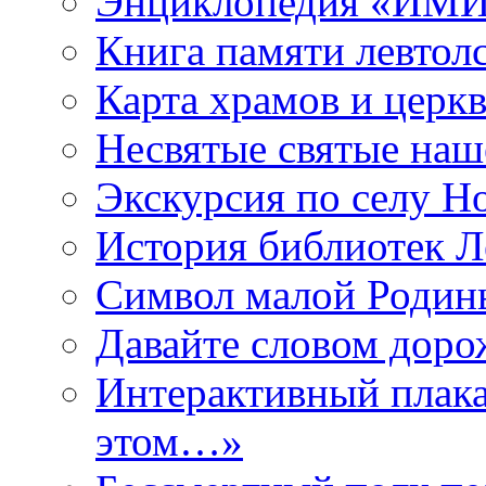
Энциклопедия «ИМИ 
Книга памяти левтол
Карта храмов и церк
Несвятые святые наш
Экскурсия по селу Н
История библиотек Л
Символ малой Родины
Давайте словом дорож
Интерактивный плака
этом…»