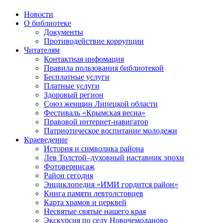
Новости
О библиотеке
Документы
Противодействие коррупции
Читателям
Контактная инфомация
Правила пользования библиотекой
Бесплатные услуги
Платные услуги
Здоровый регион
Союз женщин Липецкой области
Фестиваль «Крымская весна»
Правовой интернет-навигатор
Патриотическое воспитание молодежи
Краеведение
История и символика района
Лев Толстой–духовный наставник эпохи
Фотовернисаж
Район сегодня
Энциклопедия «ИМИ гордится район»
Книга памяти левтолстовцев
Карта храмов и церквей
Несвятые святые нашего края
Экскурсия по селу Новочемоданово