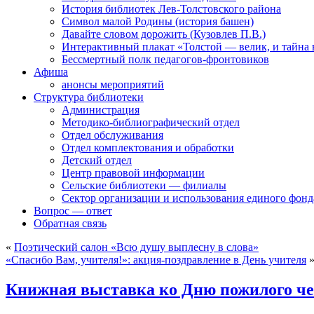
История библиотек Лев-Толстовского района
Символ малой Родины (история башен)
Давайте словом дорожить (Кузовлев П.В.)
Интерактивный плакат «Толстой — велик, и тайна
Бессмертный полк педагогов-фронтовиков
Афиша
анонсы мероприятий
Структура библиотеки
Администрация
Методико-библиографический отдел
Отдел обслуживания
Отдел комплектования и обработки
Детский отдел
Центр правовой информации
Сельские библиотеки — филиалы
Сектор организации и использования единого фон
Вопрос — ответ
Обратная связь
«
Поэтический салон «Всю душу выплесну в слова»
«Спасибо Вам, учителя!»: акция-поздравление в День учителя
Книжная выставка ко Дню пожилого че