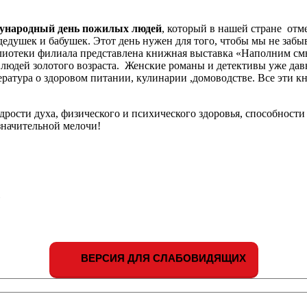
дународный
день пожилых людей
, который в нашей стране отм
дедушек и бабушек. Этот день нужен для того, чтобы мы не забы
лиотеки филиала представлена книжная выставка «Наполним см
людей золотого возраста. Женские романы и детективы уже давн
ратура о здоровом питании, кулинарии ,домоводстве. Все эти к
дрости духа, физического и психического здоровья, способности
значительной мелочи!
»
ВЕРСИЯ ДЛЯ СЛАБОВИДЯЩИХ