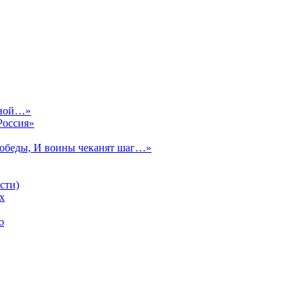
сной…»
Россия»
Победы, И воины чеканят шаг…»
сти)
х
о