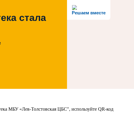
Решаем вместе
ека стала
е
тека МБУ «Лев-Толстовская ЦБС", используйте QR-код