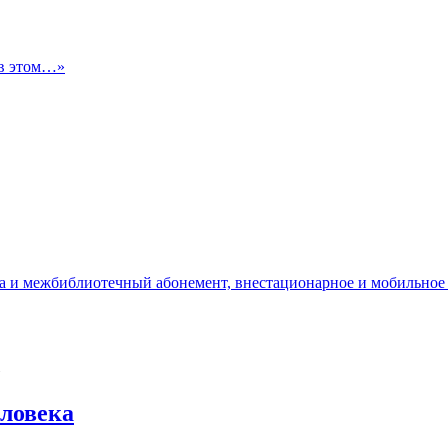
 в этом…»
да и межбиблиотечный абонемент, внестационарное и мобильное
»
ловека