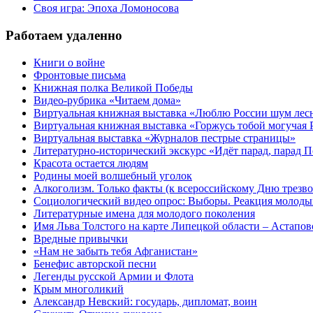
Своя игра: Эпоха Ломоносова
Работаем удаленно
Книги о войне
Фронтовые письма
Книжная полка Великой Победы
Видео-рубрика «Читаем дома»
Виртуальная книжная выставка «Люблю России шум ле
Виртуальная книжная выставка «Горжусь тобой могучая 
Виртуальная выставка «Журналов пестрые страницы»
Литературно-исторический экскурс «Идёт парад, парад 
Красота остается людям
Родины моей волшебный уголок
Алкоголизм. Только факты (к всероссийскому Дню трезво
Социологический видео опрос: Выборы. Реакция молоды
Литературные имена для молодого поколения
Имя Льва Толстого на карте Липецкой области – Астапов
Вредные привычки
«Нам не забыть тебя Афганистан»
Бенефис авторской песни
Легенды русской Армии и Флота
Крым многоликий
Александр Невский: государь, дипломат, воин