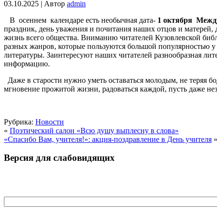
03.10.2025 | Автор
admin
В осеннем календаре есть необычная дата-
1 октября Меж
праздник, день уважения и почитания наших отцов и матерей, 
жизнь всего общества. Вниманию читателей Кузовлевской биб
разных жанров, которые пользуются большой популярностью у 
литературы. Заинтересуют наших читателей разнообразная лите
информацию.
Даже в старости нужно уметь оставаться молодым, не теряя бо
мгновение прожитой жизни, радоваться каждой, пусть даже не
Рубрика:
Новости
«
Поэтический салон «Всю душу выплесну в слова»
«Спасибо Вам, учителя!»: акция-поздравление в День учителя
Версия для слабовидящих