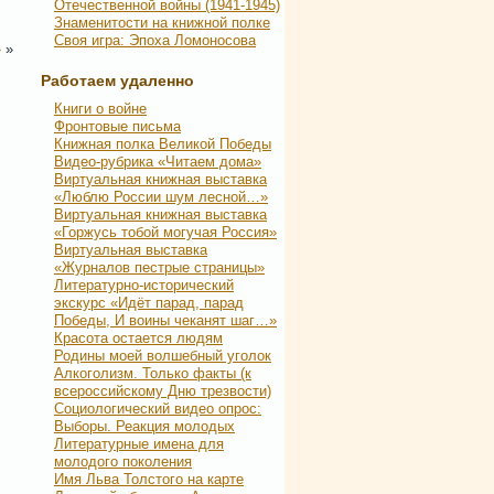
Отечественной войны (1941-1945)
Знаменитости на книжной полке
Своя игра: Эпоха Ломоносова
»
»
Работаем удаленно
Книги о войне
Фронтовые письма
Книжная полка Великой Победы
Видео-рубрика «Читаем дома»
Виртуальная книжная выставка
«Люблю России шум лесной…»
Виртуальная книжная выставка
«Горжусь тобой могучая Россия»
Виртуальная выставка
«Журналов пестрые страницы»
Литературно-исторический
экскурс «Идёт парад, парад
Победы, И воины чеканят шаг…»
Красота остается людям
Родины моей волшебный уголок
Алкоголизм. Только факты (к
всероссийскому Дню трезвости)
Социологический видео опрос:
Выборы. Реакция молодых
Литературные имена для
молодого поколения
Имя Льва Толстого на карте