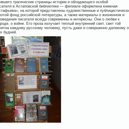
жившего трагические страницы истории и обладающего особой
исателя в Астаповской библиотеке — филиале оформлена книжная
стафьева», на которой представлены художественные и публицистическ
лотой фонд российской литературы, а также материалы о жизненном и
зведения писателя всегда современны и интересны. Они о любви к
оде, о войне. Его проза излучает теплый внутренний свет, свет той
нятна каждому русскому человеку, пусть даже и совершенно далекому о
х будней.