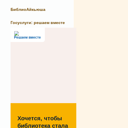
БиблиоАйкьюша
Госуслуги: решаем вместе
Решаем вместе
Хочется, чтобы
библиотека стала