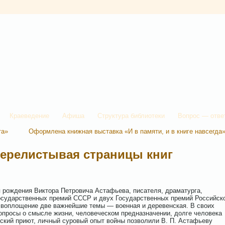
Краеведение
Афиша
Структура библиотеки
Вопрос — отве
та»
Оформлена книжная выставка «И в памяти, и в книге навсегда
ерелистывая страницы книг
дения Виктора Петровича Астафьева, писателя, драматурга,
Государственных премий СССР и двух Государственных премий Российск
 воплощение две важнейшие темы — военная и деревенская. В своих
опросы о смысле жизни, человеческом предназначении, долге человека
ский приют, личный суровый опыт войны позволили В. П. Астафьеву