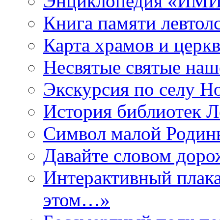
Энциклопедия «ИМИ 
Книга памяти левтол
Карта храмов и церк
Несвятые святые наш
Экскурсия по селу Н
История библиотек Л
Символ малой Родины
Давайте словом дорож
Интерактивный плака
этом…»