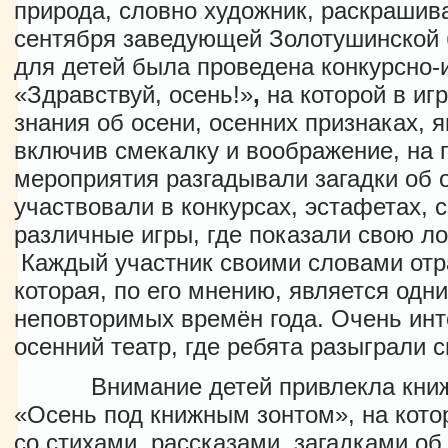
природа, словно художник, раскрашива
сентября заведующей Золотушинской
для детей была проведена конкурсно-
«Здравствуй, осень!»
,
на которой в и
знания об осени, осенних признаках, 
включив смекалку и воображение, на 
мероприятия разгадывали загадки об о
участвовали в конкурсах, эстафетах, 
различные игры, где показали свою ло
Каждый участник своими словами отра
которая, по его мнению, является одн
неповторимых времён года. Очень инт
осенний театр, где ребята разыграли с
Внимание детей привлекла книжн
«Осень под книжным зонтом», на кото
со стихами, рассказами, загадками об