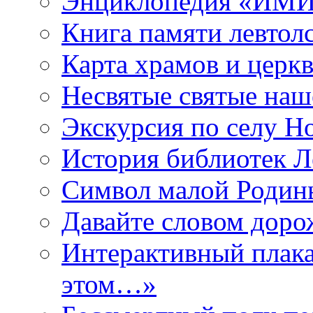
Энциклопедия «ИМИ 
Книга памяти левтол
Карта храмов и церк
Несвятые святые наш
Экскурсия по селу Н
История библиотек Л
Символ малой Родины
Давайте словом дорож
Интерактивный плака
этом…»