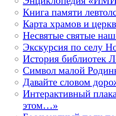
Энциклопедия «ИМИ 
Книга памяти левтол
Карта храмов и церк
Несвятые святые наш
Экскурсия по селу Н
История библиотек Л
Символ малой Родины
Давайте словом дорож
Интерактивный плака
этом…»