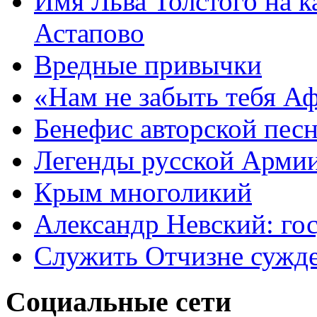
Имя Льва Толстого на к
Астапово
Вредные привычки
«Нам не забыть тебя А
Бенефис авторской пес
Легенды русской Армии
Крым многоликий
Александр Невский: гос
Служить Отчизне сужд
Социальные сети