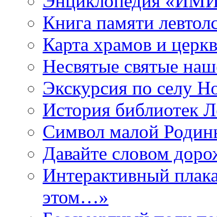
Энциклопедия «ИМИ 
Книга памяти левтол
Карта храмов и церк
Несвятые святые наш
Экскурсия по селу Н
История библиотек Л
Символ малой Родины
Давайте словом дорож
Интерактивный плака
этом…»