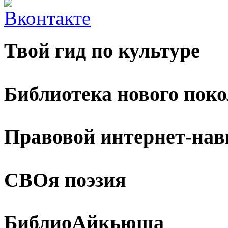
Твой гид по культуре
Библиотека нового пок
Правовой интернет-нав
СВОя поэзия
БиблиоАйкьюша