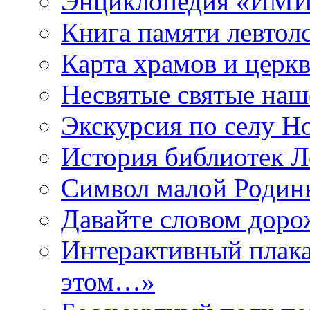
Энциклопедия «ИМИ 
Книга памяти левтол
Карта храмов и церк
Несвятые святые наш
Экскурсия по селу Н
История библиотек Л
Символ малой Родины
Давайте словом дорож
Интерактивный плака
этом…»