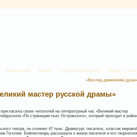
Краеведение
Афиша
Структура библиотеки
Вопрос — отве
«Вослед движениям души
еликий мастер русской драмы»
 пригласила своих читателей на литературный час «Великий мастер
лейдоскопа «По страницам пьес Островского», который проходит в райо
ного театра, он сочинил 47 пьес. Драматург, писатель, классик мирово
аем Гоголем. Библиотекарь рассказала о жизни писателя и его творческо