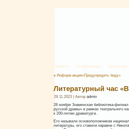
Новости
О библиотеке
Читателям
«
Информ-акция«Предупредить беду»
Литературный час «В
29.11.2023 | Автор
admin
28 ноября Знаменская библиотека-филиал
русской драмы» в рамках театрального ка
к 200-летию драматурга.
Его называли основоположником националь
литературы, его ставили наравне с Никол