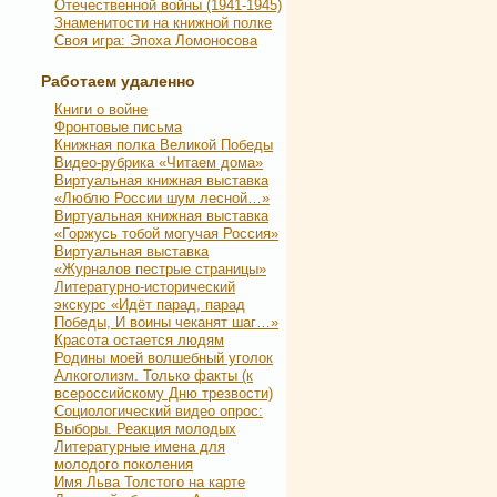
Отечественной войны (1941-1945)
Знаменитости на книжной полке
Своя игра: Эпоха Ломоносова
Работаем удаленно
Книги о войне
Фронтовые письма
Книжная полка Великой Победы
Видео-рубрика «Читаем дома»
Виртуальная книжная выставка
«Люблю России шум лесной…»
Виртуальная книжная выставка
«Горжусь тобой могучая Россия»
Виртуальная выставка
«Журналов пестрые страницы»
Литературно-исторический
экскурс «Идёт парад, парад
Победы, И воины чеканят шаг…»
Красота остается людям
Родины моей волшебный уголок
Алкоголизм. Только факты (к
всероссийскому Дню трезвости)
Социологический видео опрос:
Выборы. Реакция молодых
Литературные имена для
молодого поколения
Имя Льва Толстого на карте