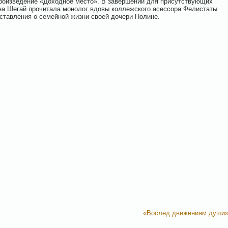
произведение «Доходное место». В завершении для присутствующих
на Шегай прочитала монолог вдовы коллежского асессора Фелистаты
ставления о семейной жизни своей дочери Полине.
«Вослед движениям души