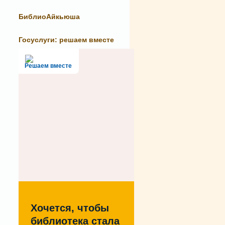
БиблиоАйкьюша
Госуслуги: решаем вместе
Решаем вместе
Хочется, чтобы
библиотека стала