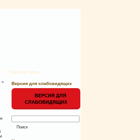
т
Обратная связь
»
»
Версия для слабовидящих
ВЕРСИЯ ДЛЯ
СЛАБОВИДЯЩИХ
не
й
м