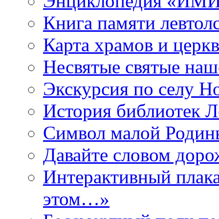
Энциклопедия «ИМИ 
Книга памяти левтол
Карта храмов и церк
Несвятые святые наш
Экскурсия по селу Н
История библиотек Л
Символ малой Родины
Давайте словом дорож
Интерактивный плака
этом…»