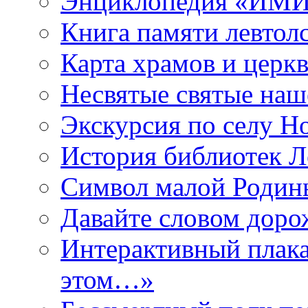
Энциклопедия «ИМИ 
Книга памяти левтол
Карта храмов и церк
Несвятые святые наш
Экскурсия по селу Н
История библиотек Л
Символ малой Родины
Давайте словом дорож
Интерактивный плака
этом…»