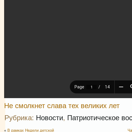
Не смолкнет слава тех великих лет
Рубрика:
Новости
,
Патриотическое во
«
В рамках Недели детской
Ча