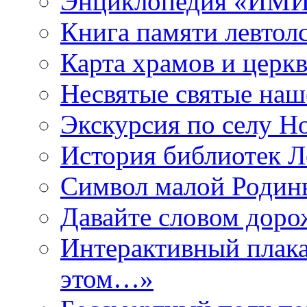
Энциклопедия «ИМИ 
Книга памяти левтол
Карта храмов и церк
Несвятые святые наш
Экскурсия по селу Н
История библиотек Л
Символ малой Родины
Давайте словом дорож
Интерактивный плака
этом…»