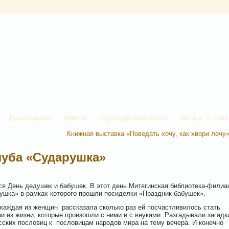
Краеведение
Афиша
Структура библиотеки
Вопрос — отве
Книжная выставка «Поведать хочу, как хвори лечу
луба «Сударушка»
тся День дедушек и бабушек. В этот день Митягинская библиотека-филиа
ушка» в рамках которого прошли посиделки «Праздник бабушек».
 каждая из женщин рассказала сколько раз ей посчастливилось стать
из жизни, которые произошли с ними и с внуками. Разгадывали загадк
сских пословиц к пословицам народов мира на тему вечера. И конечно