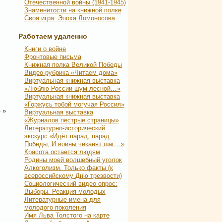
Отечественной войны (1941-1945)
Знаменитости на книжной полке
Своя игра: Эпоха Ломоносова
Работаем удаленно
Книги о войне
Фронтовые письма
Книжная полка Великой Победы
Видео-рубрика «Читаем дома»
Виртуальная книжная выставка
«Люблю России шум лесной…»
Виртуальная книжная выставка
«Горжусь тобой могучая Россия»
»
»
Виртуальная выставка
«Журналов пестрые страницы»
Литературно-исторический
экскурс «Идёт парад, парад
Победы, И воины чеканят шаг…»
Красота остается людям
Родины моей волшебный уголок
Алкоголизм. Только факты (к
всероссийскому Дню трезвости)
Социологический видео опрос:
Выборы. Реакция молодых
Литературные имена для
молодого поколения
Имя Льва Толстого на карте