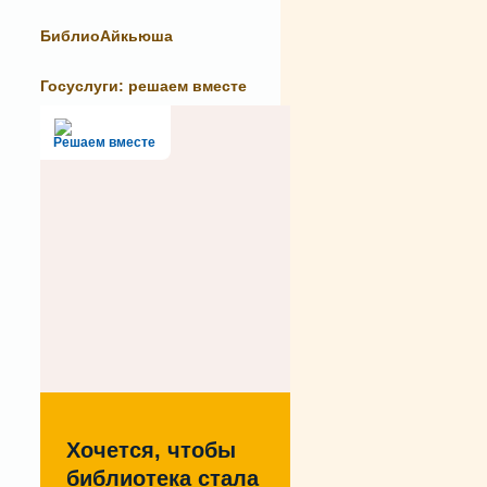
БиблиоАйкьюша
Госуслуги: решаем вместе
Решаем вместе
Хочется, чтобы
библиотека стала