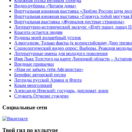
Книжная полка Великой Победы
Видео-рубрика «Читаем дома»
Виртуальная книжная выставка «Люблю России шум ле
Виртуальная книжная выставка «Горжусь тобой могучая 
Виртуальная выставка «Журналов пестрые страницы»
Литературно-исторический экскурс «Идёт парад, парад 
Красота остается людям
Родины моей волшебный уголок
Алкоголизм. Только факты (к всероссийскому Дню трезво
Социологический видео опрос: Выборы. Реакция молоды
Литературные имена для молодого поколения
Имя Льва Толстого на карте Липецкой области – Астапов
Вредные привычки
«Нам не забыть тебя Афганистан»
Бенефис авторской песни
Легенды русской Армии и Флота
Крым многоликий
Александр Невский: государь, дипломат, воин
Служить Отчизне суждено
Социальные сети
Твой гид по культуре