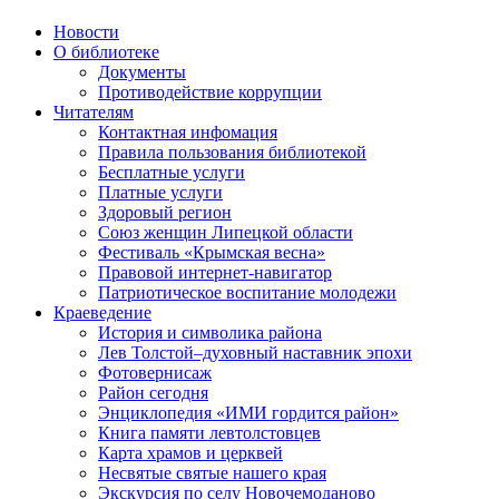
Новости
О библиотеке
Документы
Противодействие коррупции
Читателям
Контактная инфомация
Правила пользования библиотекой
Бесплатные услуги
Платные услуги
Здоровый регион
Союз женщин Липецкой области
Фестиваль «Крымская весна»
Правовой интернет-навигатор
Патриотическое воспитание молодежи
Краеведение
История и символика района
Лев Толстой–духовный наставник эпохи
Фотовернисаж
Район сегодня
Энциклопедия «ИМИ гордится район»
Книга памяти левтолстовцев
Карта храмов и церквей
Несвятые святые нашего края
Экскурсия по селу Новочемоданово