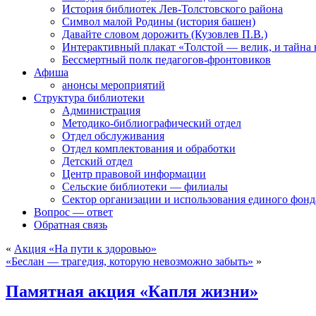
История библиотек Лев-Толстовского района
Символ малой Родины (история башен)
Давайте словом дорожить (Кузовлев П.В.)
Интерактивный плакат «Толстой — велик, и тайна
Бессмертный полк педагогов-фронтовиков
Афиша
анонсы мероприятий
Структура библиотеки
Администрация
Методико-библиографический отдел
Отдел обслуживания
Отдел комплектования и обработки
Детский отдел
Центр правовой информации
Сельские библиотеки — филиалы
Сектор организации и использования единого фон
Вопрос — ответ
Обратная связь
«
Акция «На пути к здоровью»
«Беслан — трагедия, которую невозможно забыть»
»
Памятная акция «Капля жизни»