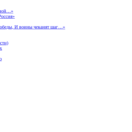
сной…»
Россия»
Победы, И воины чеканят шаг…»
сти)
х
о