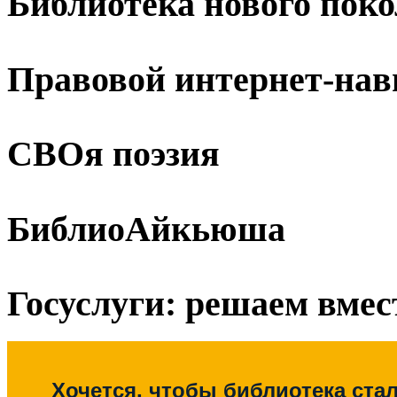
Библиотека нового пок
Правовой интернет-нав
СВОя поэзия
БиблиоАйкьюша
Госуслуги: решаем вмес
Хочется, чтобы библиотека ста