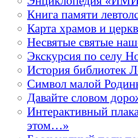
Энциклопедия «ИМИ 
Книга памяти левтол
Карта храмов и церк
Несвятые святые наш
Экскурсия по селу Н
История библиотек Л
Символ малой Родины
Давайте словом дорож
Интерактивный плака
этом…»