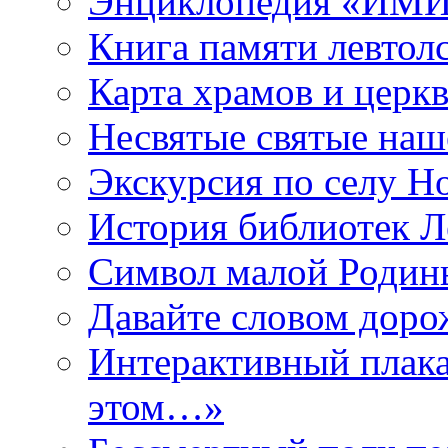
Энциклопедия «ИМИ 
Книга памяти левтол
Карта храмов и церк
Несвятые святые наш
Экскурсия по селу Н
История библиотек Л
Символ малой Родины
Давайте словом дорож
Интерактивный плака
этом…»