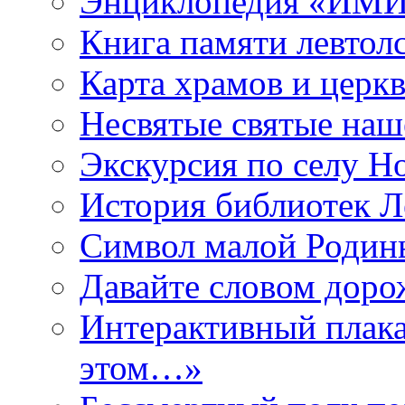
Энциклопедия «ИМИ 
Книга памяти левтол
Карта храмов и церк
Несвятые святые наш
Экскурсия по селу Н
История библиотек Л
Символ малой Родины
Давайте словом дорож
Интерактивный плака
этом…»