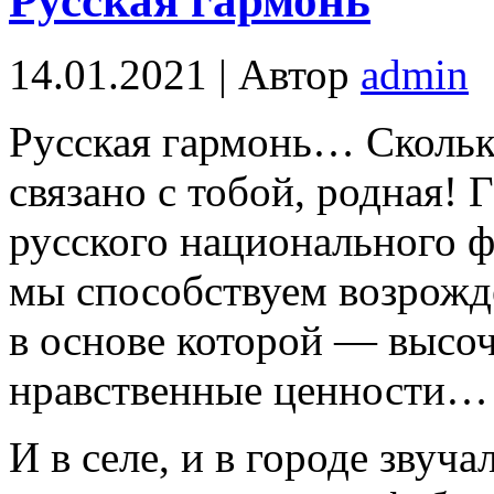
Русская гармонь
14.01.2021 | Автор
admin
Русская гар­монь… Сколь
связано с тобой, родная!
рус­ского национального 
мы способству­ем возрож
в основе которой — высо
нравственные ценности…
И в селе, и в го­роде звуча