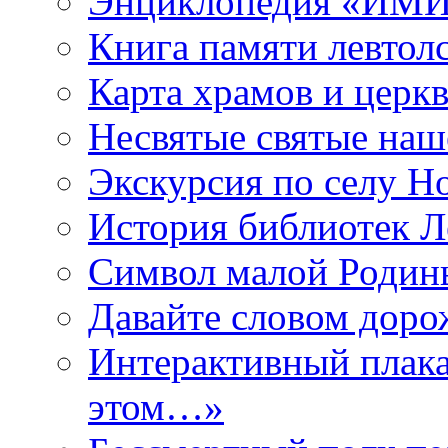
Энциклопедия «ИМИ 
Книга памяти левтол
Карта храмов и церк
Несвятые святые наш
Экскурсия по селу Н
История библиотек Л
Символ малой Родины
Давайте словом дорож
Интерактивный плака
этом…»