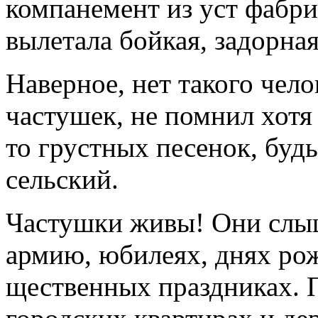
компанемент из уст фабр
вылетала бой­кая, задорна
Наверное, нет такого чело
частушек, не помнил хотя 
то груст­ных песенок, буд
сельский.
Частушки живы! Они слыш
армию, юбилеях, днях ро
щественных праздниках. П