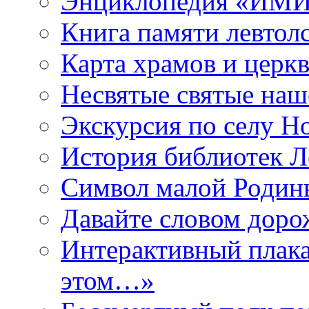
Энциклопедия «ИМИ 
Книга памяти левтол
Карта храмов и церк
Несвятые святые наш
Экскурсия по селу Н
История библиотек Л
Символ малой Родины
Давайте словом дорож
Интерактивный плака
этом…»