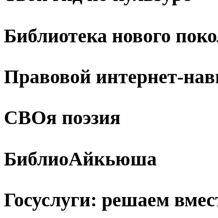
Библиотека нового пок
Правовой интернет-нав
СВОя поэзия
БиблиоАйкьюша
Госуслуги: решаем вмес