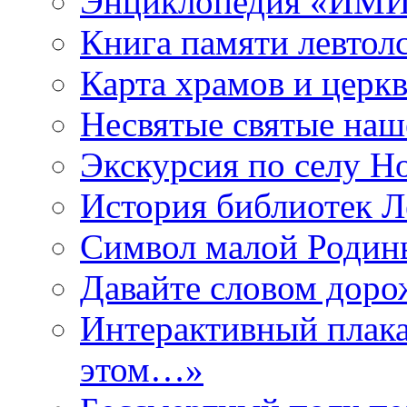
Энциклопедия «ИМИ 
Книга памяти левтол
Карта храмов и церк
Несвятые святые наш
Экскурсия по селу Н
История библиотек Л
Символ малой Родины
Давайте словом дорож
Интерактивный плака
этом…»