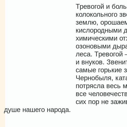
Тревогой и бол
колокольного зв
землю, орошае
кислородными д
химическими отх
озоновыми дыра
леса. Тревогой 
и внуков. Звенит
самые горькие з
Чернобыля, кат
потрясла весь м
все человечеств
сих пор не заж
душе нашего народа.