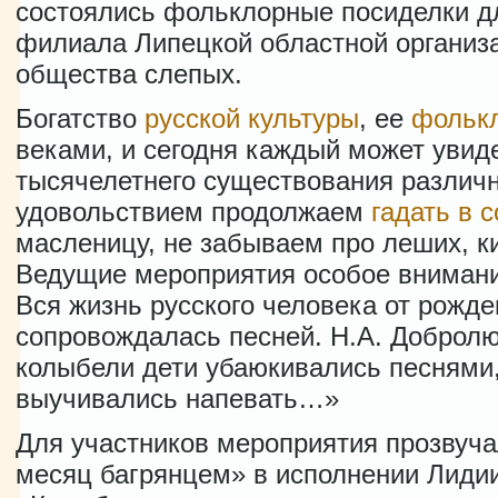
состоялись фольклорные посиделки д
филиала Липецкой областной организ
общества слепых.
Богатство
русской культуры
, ее
фольк
веками, и сегодня каждый может увиде
тысячелетнего существования разли
удовольствием продолжаем
гадать в 
масленицу, не забываем про леших, к
Ведущие мероприятия особое внимани
Вся жизнь русского человека от рожде
сопровождалась песней. Н.А. Доброл
колыбели дети убаюкивались песнями,
выучивались напевать…»
Для участников мероприятия прозвуч
месяц багрянцем» в исполнении Лиди