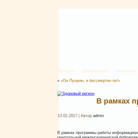
Новости
О библиотеке
Читателям
«
«Он Пушкин, и бессмертен он!»
В рамках 
13.02.2017 | Автор
admin
В рамках программы работы информационн
центральной межпоселенческой библиотек