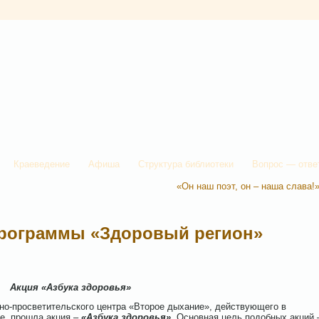
Краеведение
Афиша
Структура библиотеки
Вопрос — отве
«Он наш поэт, он – наша слава!
программы «Здоровый регион»
Акция «Азбука здоровья»
о-просветительского центра «Второе дыхание», действующего в
е, прошла акция –
«Азбука здоровья».
Основная цель подобных акций