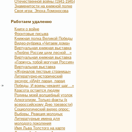
Отечественной войны (1941-1945)
Знаменитости на книжной полке
Своя игра: Эпоха Ломоносова
Работаем удаленно
Книги о войне
Фронтовые письма
Книжная полка Великой Победы
Видео-рубрика «Читаем дома»
Виртуальная книжная выставка
«Люблю России шум лесной…»
Виртуальная книжная выставка
«Горжусь тобой могучая Россия»
Виртуальная выставка
«Журналов пестрые страницы»
Литературно-исторический
экскурс «Идёт парад, парад
»
»
Победы, И воины чеканят шаг…»
Красота остается людям
Родины моей волшебный уголок
Алкоголизм. Только факты (к
всероссийскому Дню трезвости)
Социологический видео опрос:
Выборы. Реакция молодых
Литературные имена для
молодого поколения
Имя Льва Толстого на карте