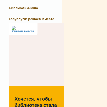
БиблиоАйкьюша
Госуслуги: решаем вместе
Решаем вместе
Хочется, чтобы
библиотека стала