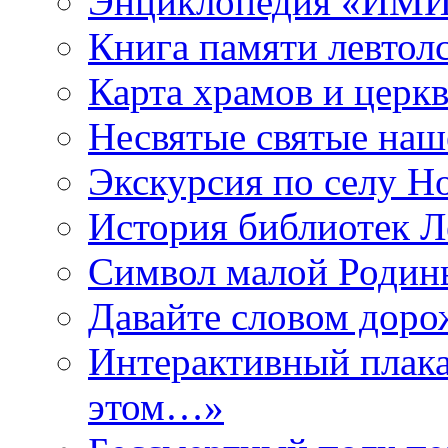
Энциклопедия «ИМИ 
Книга памяти левтол
Карта храмов и церк
Несвятые святые наш
Экскурсия по селу Н
История библиотек Л
Символ малой Родины
Давайте словом дорож
Интерактивный плака
этом…»