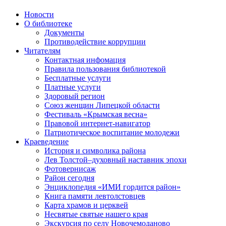
Новости
О библиотеке
Документы
Противодействие коррупции
Читателям
Контактная инфомация
Правила пользования библиотекой
Бесплатные услуги
Платные услуги
Здоровый регион
Союз женщин Липецкой области
Фестиваль «Крымская весна»
Правовой интернет-навигатор
Патриотическое воспитание молодежи
Краеведение
История и символика района
Лев Толстой–духовный наставник эпохи
Фотовернисаж
Район сегодня
Энциклопедия «ИМИ гордится район»
Книга памяти левтолстовцев
Карта храмов и церквей
Несвятые святые нашего края
Экскурсия по селу Новочемоданово