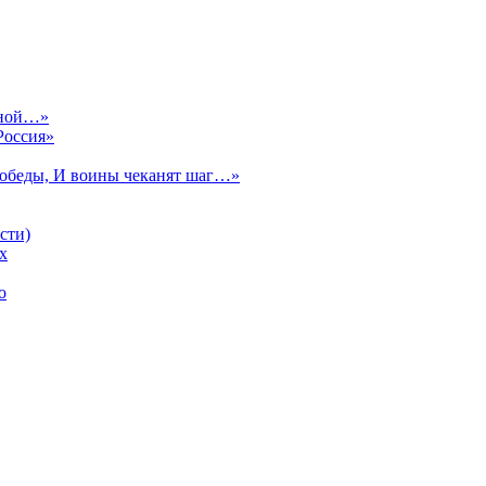
сной…»
Россия»
Победы, И воины чеканят шаг…»
сти)
х
о