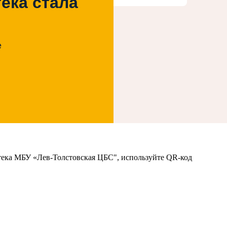
ека стала
е
тека МБУ «Лев-Толстовская ЦБС", используйте QR-код