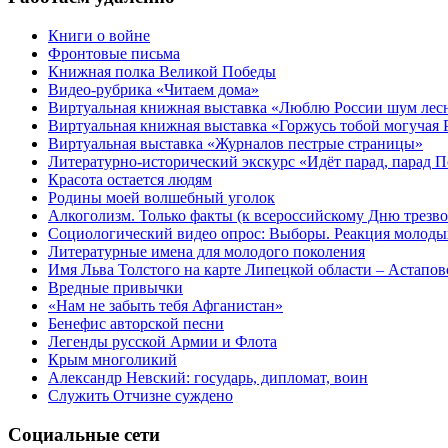
Книги о войне
Фронтовые письма
Книжная полка Великой Победы
Видео-рубрика «Читаем дома»
Виртуальная книжная выставка «Люблю России шум ле
Виртуальная книжная выставка «Горжусь тобой могучая 
Виртуальная выставка «Журналов пестрые страницы»
Литературно-исторический экскурс «Идёт парад, парад 
Красота остается людям
Родины моей волшебный уголок
Алкоголизм. Только факты (к всероссийскому Дню трезво
Социологический видео опрос: Выборы. Реакция молоды
Литературные имена для молодого поколения
Имя Льва Толстого на карте Липецкой области – Астапов
Вредные привычки
«Нам не забыть тебя Афганистан»
Бенефис авторской песни
Легенды русской Армии и Флота
Крым многоликий
Александр Невский: государь, дипломат, воин
Служить Отчизне суждено
Социальные сети