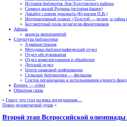
История библиотек Лев-Толстовского района
Символ малой Родины (история башен)
Давайте словом дорожить (Кузовлев П.В.)
Интерактивный плакат «Толстой — велик, и тайна
Бессмертный полк педагогов-фронтовиков
Афиша
анонсы мероприятий
Структура библиотеки
Администрация
Методико-библиографический отдел
Отдел обслуживания
Отдел комплектования и обработки
Детский отдел
Центр правовой информации
Сельские библиотеки — филиалы
Сектор организации и использования единого фон
Вопрос — ответ
Обратная связь
«
Город, что стал на века легендарным…
Певец человеческой души
»
Второй этап Всероссийской олимпиады