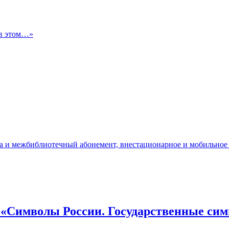
 в этом…»
да и межбиблиотечный абонемент, внестационарное и мобильное
 «Символы России. Государственные си