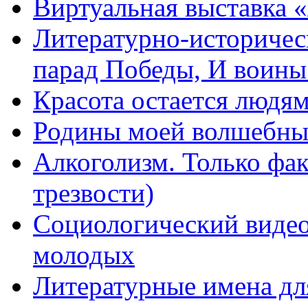
Виртуальная выставка 
Литературно-историчес
парад Победы, И воин
Красота остается людя
Родины моей волшебны
Алкоголизм. Только фа
трезвости)
Социологический видео
молодых
Литературные имена дл