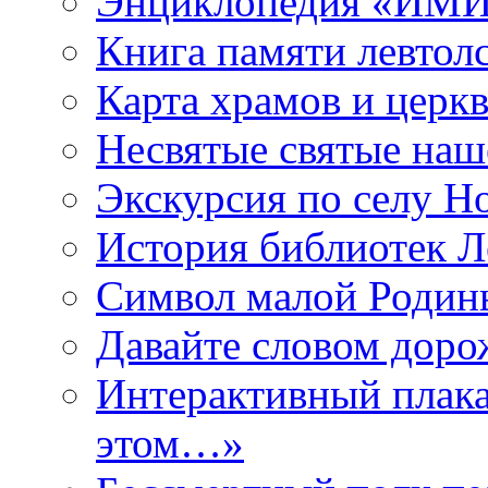
Энциклопедия «ИМИ 
Книга памяти левтол
Карта храмов и церк
Несвятые святые наш
Экскурсия по селу Н
История библиотек Л
Символ малой Родины
Давайте словом дорож
Интерактивный плака
этом…»