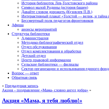
История библиотек Лев-Толстовского района
Символ малой Родины (история башен)
Давайте словом дорожить (Кузовлев П.В.)
Интерактивный плакат «Толстой — велик, и тайна
Бессмертный полк педагогов-фронтовиков
Афиша
анонсы мероприятий
Структура библиотеки
Администрация
Методико-библиографический отдел
Отдел обслуживания
Отдел комплектования и обработки
Детский отдел
Центр правовой информации
Сельские библиотеки — филиалы
Сектор организации и использования единого фон
Вопрос — ответ
Обратная связь
«
Предыдущая запись
Акция – поздравление «Мама- словно ангел добра»
»
Акция «Мама, я тебя люблю!»