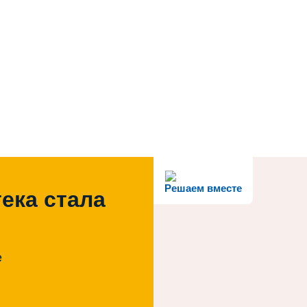
Решаем вместе
ека стала
е