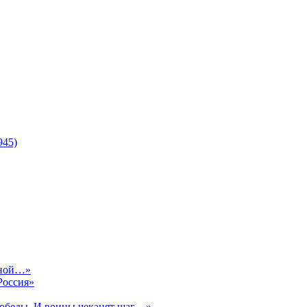
945)
сной…»
Россия»
Победы, И воины чеканят шаг…»