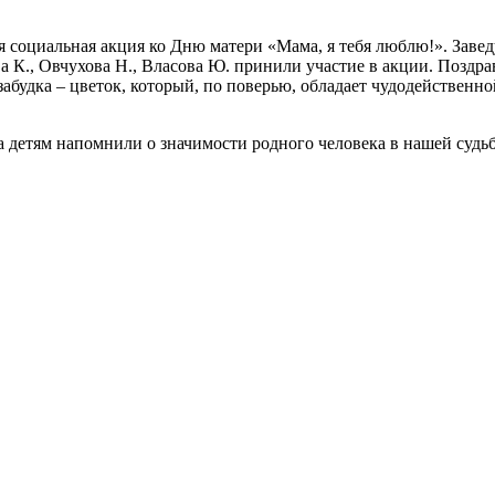
 социальная акция ко Дню матери «Мама, я тебя люблю!». Заве
а К., Овчухова Н., Власова Ю. принили участие в акции. Поздр
будка – цветок, который, по поверью, обладает чудодейственно
детям напомнили о значимости родного человека в нашей судьб