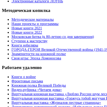
Электронные каталоги ЛОУНБ
Методическая копилка
Методические материалы
Наши проекты и программы
Новые книги 2021
Новые книги 2022
Московская битва (к 80-летию со дня завершения)
Ступени к мастерству
Книги юбиляры
ГОРОДА-ГЕРОИ Великой Отечественной войны (1941-1
Знаменитости на книжной полке
Своя игра: Эпоха Ломоносова
Работаем удаленно
Книги о войне
Фронтовые письма
Книжная полка Великой Победы
Видео-рубрика «Читаем дома»
Виртуальная книжная выставка «Люблю России шум ле
Виртуальная книжная выставка «Горжусь тобой могучая 
Виртуальная выставка «Журналов пестрые страницы»
Литературно-исторический экскурс «Идёт парад, парад 