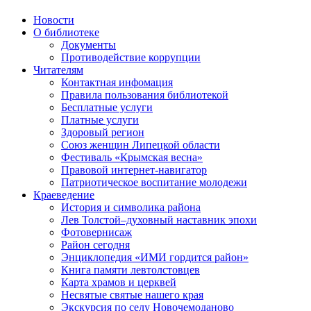
Новости
О библиотеке
Документы
Противодействие коррупции
Читателям
Контактная инфомация
Правила пользования библиотекой
Бесплатные услуги
Платные услуги
Здоровый регион
Союз женщин Липецкой области
Фестиваль «Крымская весна»
Правовой интернет-навигатор
Патриотическое воспитание молодежи
Краеведение
История и символика района
Лев Толстой–духовный наставник эпохи
Фотовернисаж
Район сегодня
Энциклопедия «ИМИ гордится район»
Книга памяти левтолстовцев
Карта храмов и церквей
Несвятые святые нашего края
Экскурсия по селу Новочемоданово