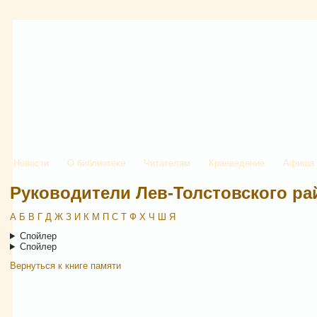
Новости
О библиотеке
Читателям
Краеведение
Афиша
Руководители Лев-Толстовского ра
А
Б
В
Г
Д
Ж
З
И
К
М
П
С
Т
Ф
Х
Ч
Ш
Я
Спойлер
Спойлер
Вернуться к книге памяти