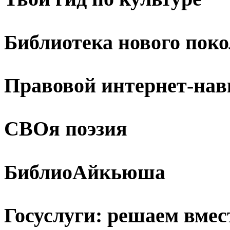
Библиотека нового пок
Правовой интернет-нав
СВОя поэзия
БиблиоАйкьюша
Госуслуги: решаем вмес