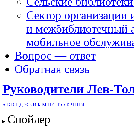
Сельские библиотек
Сектор организации 
и межбиблиотечный а
мобильное обслужив
Вопрос — ответ
Обратная связь
Руководители Лев-Тол
А
Б
В
Г
Д
Ж
З
И
К
М
П
С
Т
Ф
Х
Ч
Ш
Я
Спойлер