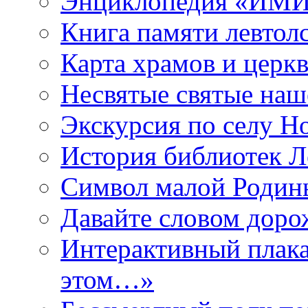
Энциклопедия «ИМИ 
Книга памяти левтол
Карта храмов и церк
Несвятые святые наш
Экскурсия по селу Н
История библиотек Л
Символ малой Родины
Давайте словом дорож
Интерактивный плака
этом…»