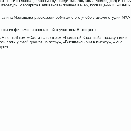
ся 11 «В» класса (классный руководитель Людмила Медведева) и 11 «
 литературы Маргарита Селиванова) прошел вечер, посвященный жизни и
Галина Малышева рассказали ребятам о его учебе в школе-студии МХА
енты из фильмов и спектаклей с участием Высоцкого.
«Я не люблю», «Охота на волков», «Большой Каретный», прозвучали и
сь лапы у елей дрожат на ветру
»,
«
Вцепились они в высоту»,
«
Мне
ругие.