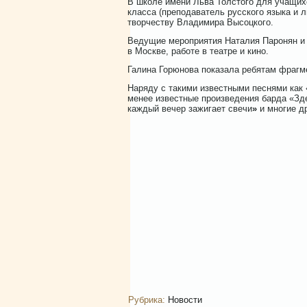
В школе имени Льва Толстого для учащих
класса (преподаватель русского языка и
творчеству Владимира Высоцкого.
Ведущие мероприятия Наталия Паронян и 
в Москве, работе в театре и кино.
Галина Горюнова показала ребятам фрагм
Наряду с такими известными песнями как 
менее известные произведения барда «Зде
каждый вечер зажигает свечи
»
и многие д
Рубрика:
Новости