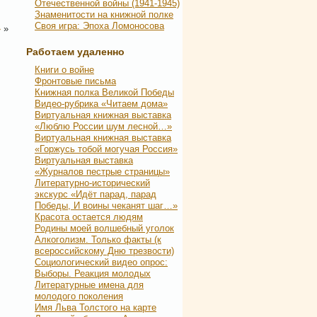
Отечественной войны (1941-1945)
Знаменитости на книжной полке
Своя игра: Эпоха Ломоносова
»
»
Работаем удаленно
Книги о войне
Фронтовые письма
Книжная полка Великой Победы
Видео-рубрика «Читаем дома»
Виртуальная книжная выставка
«Люблю России шум лесной…»
Виртуальная книжная выставка
«Горжусь тобой могучая Россия»
Виртуальная выставка
«Журналов пестрые страницы»
Литературно-исторический
экскурс «Идёт парад, парад
Победы, И воины чеканят шаг…»
Красота остается людям
Родины моей волшебный уголок
Алкоголизм. Только факты (к
всероссийскому Дню трезвости)
Социологический видео опрос:
Выборы. Реакция молодых
Литературные имена для
молодого поколения
Имя Льва Толстого на карте