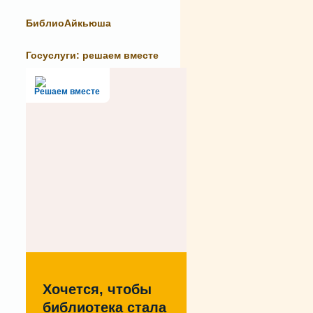
БиблиоАйкьюша
Госуслуги: решаем вместе
Решаем вместе
Хочется, чтобы
библиотека стала