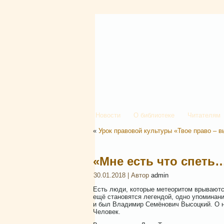
Новости
О библиотеке
Читателям
«
Урок правовой культуры «Твое право – в
«Мне есть что спеть
30.01.2018 | Автор
admin
Есть люди, которые метеоритом врываютс
ещё становятся легендой, одно упоминани
и был Владимир Семёнович Высоцкий. О не
Человек.