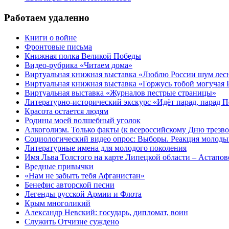
Работаем удаленно
Книги о войне
Фронтовые письма
Книжная полка Великой Победы
Видео-рубрика «Читаем дома»
Виртуальная книжная выставка «Люблю России шум ле
Виртуальная книжная выставка «Горжусь тобой могучая 
Виртуальная выставка «Журналов пестрые страницы»
Литературно-исторический экскурс «Идёт парад, парад 
Красота остается людям
Родины моей волшебный уголок
Алкоголизм. Только факты (к всероссийскому Дню трезво
Социологический видео опрос: Выборы. Реакция молоды
Литературные имена для молодого поколения
Имя Льва Толстого на карте Липецкой области – Астапов
Вредные привычки
«Нам не забыть тебя Афганистан»
Бенефис авторской песни
Легенды русской Армии и Флота
Крым многоликий
Александр Невский: государь, дипломат, воин
Служить Отчизне суждено