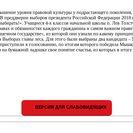
шение уровня правовой культуры у подрастающего поколения, 
 В преддверии выборов президента Российской Федерации 2018 г
бирать!». Учащиеся 4-х классов начальной школы п. Лев Толстой
равах и обязанностях каждого гражданина и самом важном праве
рушечном государстве», из которой они узнали по какому принц
в Выборах главы леса. Для этого были выбраны два кандидата –
 приступили к голосованию, по итогам которого победила Мышка
 на бумажной ладошке свое понятие счастья, из которых в итог
ВЕРСИЯ ДЛЯ СЛАБОВИДЯЩИХ