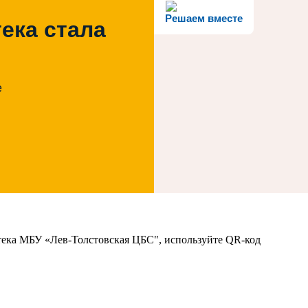
Решаем вместе
ека стала
е
тека МБУ «Лев-Толстовская ЦБС", используйте QR-код