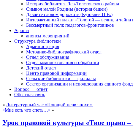
История библиотек Лев-Толстовского района
Символ малой Родины (история башен)
Давайте словом дорожить (Кузовлев П.В.)
Интерактивный плакат «Толстой — велик, и тайна
Бессмертный полк педагогов-фронтовиков
Афиша
анонсы мероприятий
Структура библиотеки
Администрация
Методико-библиографический отдел
Отдел обслуживания
Отдел комплектования и обработки
Детский отдел
Центр правовой информации
Сельские библиотеки — филиалы
Сектор организации и использования единого фон
Вопрос — ответ
Обратная связь
«
Литературный час «Поющий нерв эпохи».
«Мне есть что спеть…»
»
Урок правовой культуры «Твое право –