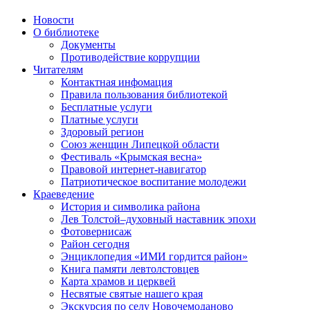
Новости
О библиотеке
Документы
Противодействие коррупции
Читателям
Контактная инфомация
Правила пользования библиотекой
Бесплатные услуги
Платные услуги
Здоровый регион
Союз женщин Липецкой области
Фестиваль «Крымская весна»
Правовой интернет-навигатор
Патриотическое воспитание молодежи
Краеведение
История и символика района
Лев Толстой–духовный наставник эпохи
Фотовернисаж
Район сегодня
Энциклопедия «ИМИ гордится район»
Книга памяти левтолстовцев
Карта храмов и церквей
Несвятые святые нашего края
Экскурсия по селу Новочемоданово