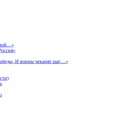
сной…»
Россия»
Победы, И воины чеканят шаг…»
сти)
х
о